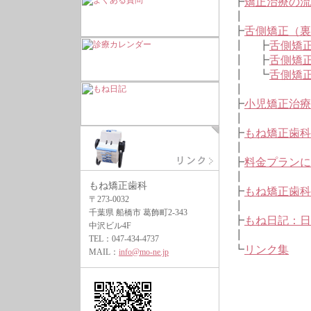
┣
矯正治療の流
┃
┣
舌側矯正（裏
┃ ┣
舌側矯
┃ ┣
舌側矯
┃ ┗
舌側矯正
┃
┣
小児矯正治療
┃
┣
もね矯正歯科
┃
┣
料金プランに
┃
もね矯正歯科
┣
もね矯正歯科
〒273-0032
┃
千葉県 船橋市 葛飾町2-343
┣
もね日記：日
中沢ビル4F
┃
TEL：047-434-4737
┗
リンク集
MAIL：
info@mo-ne.jp