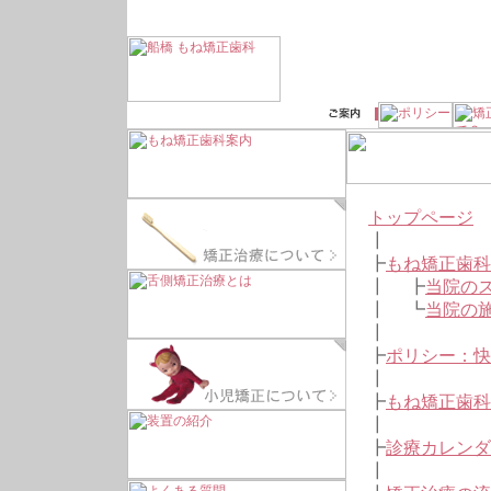
トップページ
┃
┣
もね矯正歯科
┃ ┣
当院の
┃ ┗
当院の
┃
┣
ポリシー：快適
┃
┣
もね矯正歯科
┃
┣
診療カレンダ
┃