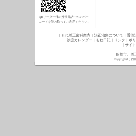
QRリーダー付の携帯電話で左のバー
コードを読み取ってご利用ください。
｜
もね矯正歯科案内
｜
矯正治療について
｜
舌側
｜
診療カレンダー
｜
もね日記
｜
リンク
｜
ポリ
｜
サイト
船橋市、矯
Copyright(C) 